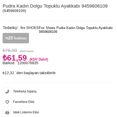
Pudra Kadın Dolgu Topuklu Ayakkabı 9459608109
(9459608109)
Tedarikçi
:
fox SHOES
Fox Shoes Pudra Kadın Dolgu Topuklu Ayakkabı
9459608109
20
%
İndirim
₺76,99
(KDV Dahil)
₺61,59
(KDV Dahil)
Barkod
:
1200076835
₺12,32
`den başlayan taksitlerle
Telefonla Sipariş
Favorilere Ekle
İstek Listeme Ekle