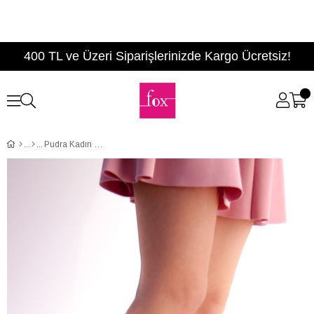
400 TL ve Üzeri Siparişlerinizde Kargo Ücretsiz!
Pudra Kadın Dolgu Topuklu Ayakkabı 9459608109