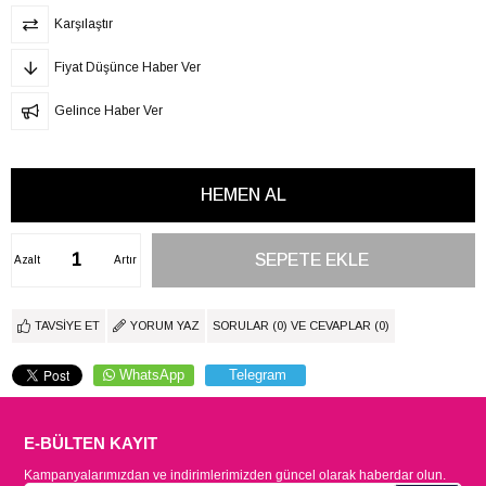
Karşılaştır
Fiyat Düşünce Haber Ver
Gelince Haber Ver
Azalt
Artır
TAVSIYE ET
YORUM YAZ
SORULAR (0) VE CEVAPLAR (0)
WhatsApp
Telegram
E-BÜLTEN KAYIT
Kampanyalarımızdan ve indirimlerimizden güncel olarak haberdar olun.