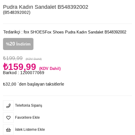
Pudra Kadın Sandalet B548392002
(B548392002)
Tedarikçi
:
fox SHOES
Fox Shoes Pudra Kadın Sandalet B548392002
20
%
İndirim
₺199,99
(KDV Dahil)
₺159,99
(KDV Dahil)
Barkod
:
1200077069
₺32,00
`den başlayan taksitlerle
Telefonla Sipariş
Favorilere Ekle
İstek Listeme Ekle