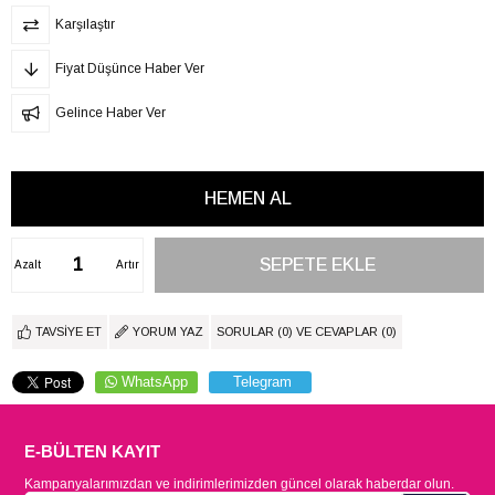
Karşılaştır
Fiyat Düşünce Haber Ver
Gelince Haber Ver
Azalt
Artır
TAVSIYE ET
YORUM YAZ
SORULAR (0) VE CEVAPLAR (0)
WhatsApp
Telegram
E-BÜLTEN KAYIT
Kampanyalarımızdan ve indirimlerimizden güncel olarak haberdar olun.