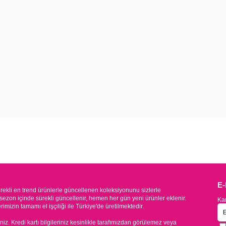
E
kli en trend ürünlerle güncellenen koleksiyonunu sizlerle
sezon içinde sürekli güncellenir, hemen her gün yeni ürünler eklenir.
Kam
mizin tamamı el işçiliği ile Türkiye'de üretilmektedir.
iniz. Kredi kartı bilgileriniz kesinlikle tarafımızdan görülemez veya