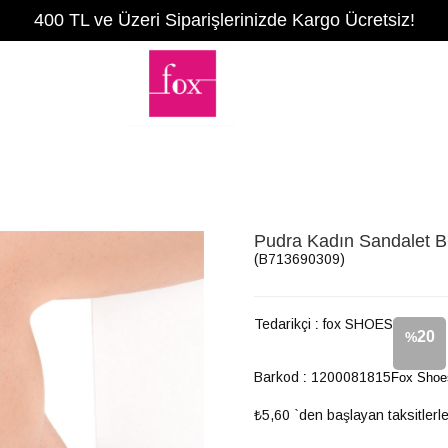
400 TL ve Üzeri Siparişlerinizde Kargo Ücretsiz!
Pudra Kadın Sandalet 
(B713690309)
Tedarikçi
:
fox SHOES
20
%
Barkod
:
1200081815
Fox Shoe
İndirim
₺5,60
`den başlayan taksitlerl