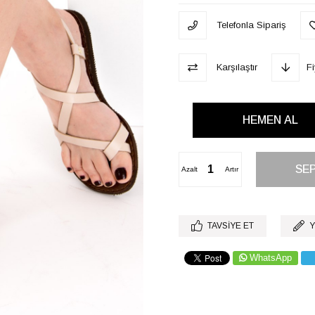
Telefonla Sipariş
Karşılaştır
F
Azalt
Artır
TAVSIYE ET
Y
WhatsApp