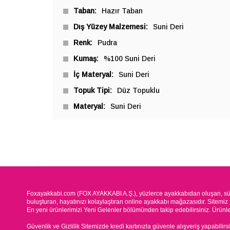
Taban
Hazır Taban
Dış Yüzey Malzemesi
Suni Deri
Renk
Pudra
Kumaş
%100 Suni Deri
İç Materyal
Suni Deri
Topuk Tipi
Düz Topuklu
Materyal
Suni Deri
Foxayakkabi.com (FOX AYAKKABI A.Ş.), yüzlerce ayakkabıdan oluşan, süre
buluşturan, hayatınızı kolaylaştıran online ayakkabı mağazasıdır. Sitemiz 
En yeni ürünlerimizi Yeni Gelenler bölümünden takip edebilirsiniz. Ürünleri
Güvenlik ve Gizlilik Sitemizde kredi kartınızla güvenle alışveriş yapabilirs