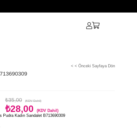
< < Önceki Sayfaya Dön
B713690309
₺35,00
(KDV Dahil)
₺28,00
(KDV Dahil)
s Pudra Kadın Sandalet B713690309
e