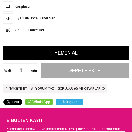
Karşılaştır
Fiyat Düşünce Haber Ver
Gelince Haber Ver
Azalt
Artır
TAVSIYE ET
YORUM YAZ
SORULAR (0) VE CEVAPLAR (0)
WhatsApp
Telegram
E-BÜLTEN KAYIT
Kampanyalarımızdan ve indirimlerimizden güncel olarak haberdar olun.