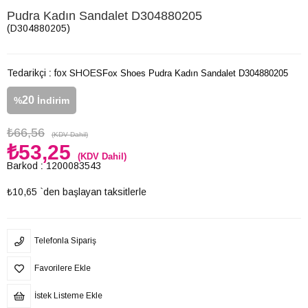
Pudra Kadın Sandalet D304880205
(D304880205)
Tedarikçi
:
fox SHOES
Fox Shoes Pudra Kadın Sandalet D304880205
20
%
İndirim
₺66,56
(KDV Dahil)
₺53,25
(KDV Dahil)
Barkod
:
1200083543
₺10,65
`den başlayan taksitlerle
Telefonla Sipariş
Favorilere Ekle
İstek Listeme Ekle