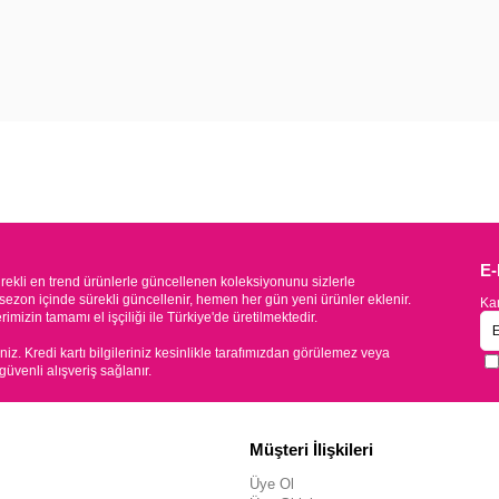
E
kli en trend ürünlerle güncellenen koleksiyonunu sizlerle
sezon içinde sürekli güncellenir, hemen her gün yeni ürünler eklenir.
Kam
mizin tamamı el işçiliği ile Türkiye'de üretilmektedir.
iniz. Kredi kartı bilgileriniz kesinlikle tarafımızdan görülemez veya
 güvenli alışveriş sağlanır.
Müşteri İlişkileri
Üye Ol