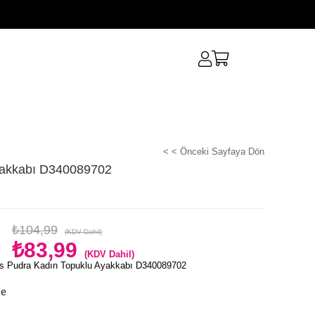
< < Önceki Sayfaya Dön
yakkabı D340089702
₺104,99
(KDV Dahil)
₺83,99
(KDV Dahil)
s Pudra Kadın Topuklu Ayakkabı D340089702
le