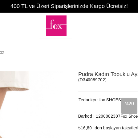
400 TL ve Üzeri Siparişlerinizde Kargo Ücretsiz!
702
Pudra Kadın Topuklu A
(D340089702)
Tedarikçi
:
fox SHOES
20
%
Barkod
:
1200082307
Fox Shoe
İndirim
₺16,80
`den başlayan taksitler