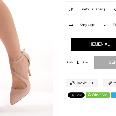
Telefonla Sipariş
Karşılaştır
F
Azalt
Artır
TAVSIYE ET
Y
WhatsApp