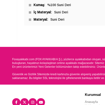
Kumaş
%100 Suni Deri
İç Materyal
Suni Deri
Materyal
Suni Deri
Foxayakkabi.com (FOX AYAKKABI A.Ş.), yüzlerce ayakkabıdan oluşan, süre
buluşturan, hayatınızı kolaylaştıran online ayakkabı mağazasıdır. Sitemiz 
En yeni ürünlerimizi Yeni Gelenler bölümünden takip edebilirsiniz. Ürünleri
Güvenlik ve Gizlilik Sitemizde kredi kartınızla güvenle alışveriş yapabilirs
saklanamaz. Bu bilgiler SSL teknolojisi ile şifrelenerek bankaya iletilir ve
Kurumsal
Anasayfa