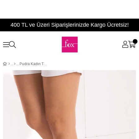
400 TL ve Üzeri Siparişlerinizde Kargo Ücretsiz!
Pudra Kadın Topuklu Ayakkabı D752080302