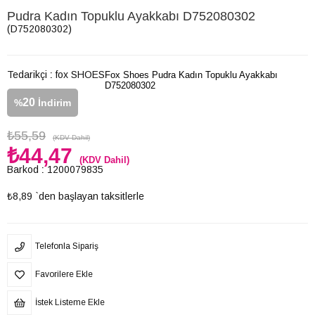
Pudra Kadın Topuklu Ayakkabı D752080302
(D752080302)
Tedarikçi
:
fox SHOES
Fox Shoes Pudra Kadın Topuklu Ayakkabı
D752080302
20
%
İndirim
₺55,59
(KDV Dahil)
₺44,47
(KDV Dahil)
Barkod
:
1200079835
₺8,89
`den başlayan taksitlerle
Telefonla Sipariş
Favorilere Ekle
İstek Listeme Ekle