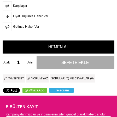
Karşılaştır
Fiyat Düşünce Haber Ver
Gelince Haber Ver
Azalt
Artır
TAVSIYE ET
YORUM YAZ
SORULAR (0) VE CEVAPLAR (0)
WhatsApp
Telegram
E-BÜLTEN KAYIT
Kampanyalarımızdan ve indirimlerimizden güncel olarak haberdar olun.