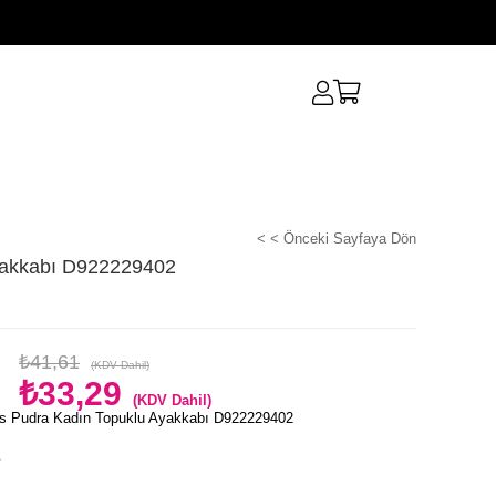
< < Önceki Sayfaya Dön
yakkabı D922229402
₺41,61
(KDV Dahil)
₺33,29
(KDV Dahil)
s Pudra Kadın Topuklu Ayakkabı D922229402
e