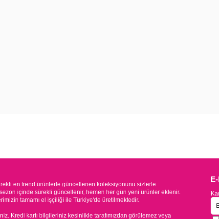
E
kli en trend ürünlerle güncellenen koleksiyonunu sizlerle
sezon içinde sürekli güncellenir, hemen her gün yeni ürünler eklenir.
Kam
mizin tamamı el işçiliği ile Türkiye'de üretilmektedir.
iniz. Kredi kartı bilgileriniz kesinlikle tarafımızdan görülemez veya