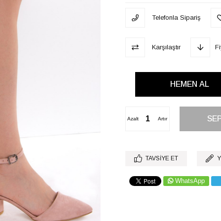
Telefonla Sipariş
Karşılaştır
F
Azalt
Artır
TAVSIYE ET
Y
WhatsApp