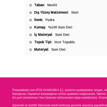
Taban
Neolit
Dış Yüzey Malzemesi
Süet
Renk
Pudra
Kumaş
%100 Suni Deri
İç Materyal
Suni Deri
Topuk Tipi
İnce Topuklu
Materyal
Suni Deri
Foxayakkabi.com (FOX AYAKKABI A.Ş.), yüzlerce ayakkabıdan oluşan, süre
buluşturan, hayatınızı kolaylaştıran online ayakkabı mağazasıdır. Sitemiz 
En yeni ürünlerimizi Yeni Gelenler bölümünden takip edebilirsiniz. Ürünleri
Güvenlik ve Gizlilik Sitemizde kredi kartınızla güvenle alışveriş yapabilirs