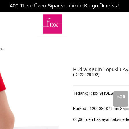
400 TL ve Üzeri Siparişlerinizde Kargo Ücretsiz!
402
Pudra Kadın Topuklu A
(D922229402)
Tedarikçi
:
fox SHOES
20
%
Barkod
:
1200080879
Fox Shoe
İndirim
₺6,66
`den başlayan taksitlerl