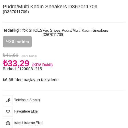
Pudra/Multi Kadın Sneakers D367011709
(D367011709)
Tedarikçi
:
fox SHOES
Fox Shoes Pudra/Multi Kadın Sneakers
D367011709
20
%
İndirim
₺41,61
(KDV Dahil)
₺33,29
(KDV Dahil)
Barkod
:
1200081215
₺6,66
`den başlayan taksitlerle
Telefonla Sipariş
Favorilere Ekle
İstek Listeme Ekle