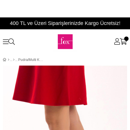
400 TL ve Üzeri Siparişlerinizde Kargo Ücretsiz!
Pudra/Multi Kadın Sneakers D367011709