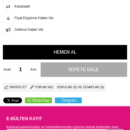
Karşılaştır
Fiyat Düşünce Haber Ver
Gelince Haber Ver
Azalt
Artır
TAVSIYE ET
YORUM YAZ
SORULAR (0) VE CEVAPLAR (0)
WhatsApp
Telegram
E-BÜLTEN KAYIT
Kampanyalarımızdan ve indirimlerimizden güncel olarak haberdar olun.