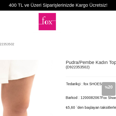
400 TL ve Üzeri Siparişlerinizde Kargo Ücretsiz!
922353502
Pudra/Pembe Kadın Top
(D922353502)
Tedarikçi
:
fox SHOES
20
%
Barkod
:
1200082067
Fox Shoe
İndirim
₺5,60
`den başlayan taksitlerl