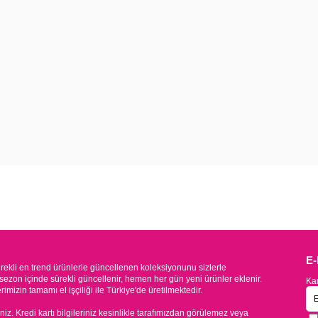
E
kli en trend ürünlerle güncellenen koleksiyonunu sizlerle
sezon içinde sürekli güncellenir, hemen her gün yeni ürünler eklenir.
Kam
mizin tamamı el işçiliği ile Türkiye'de üretilmektedir.
iniz. Kredi kartı bilgileriniz kesinlikle tarafımızdan görülemez veya