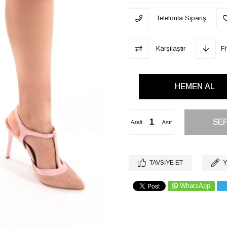
Telefonla Sipariş
Karşılaştır
F
Azalt
Artır
TAVSIYE ET
Y
WhatsApp