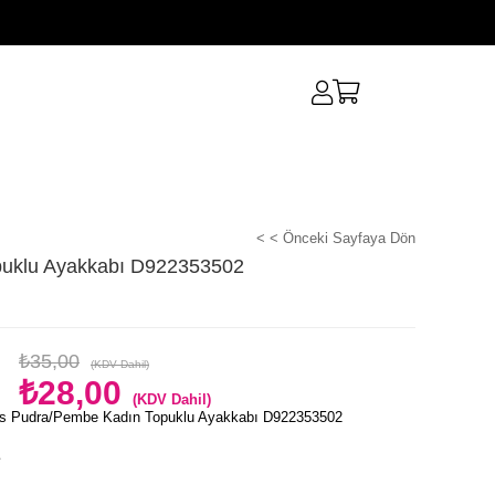
< < Önceki Sayfaya Dön
uklu Ayakkabı D922353502
₺35,00
(KDV Dahil)
₺28,00
(KDV Dahil)
s Pudra/Pembe Kadın Topuklu Ayakkabı D922353502
e