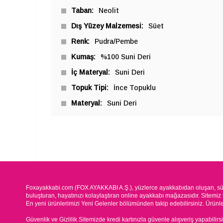
Taban
Neolit
Dış Yüzey Malzemesi
Süet
Renk
Pudra/Pembe
Kumaş
%100 Suni Deri
İç Materyal
Suni Deri
Topuk Tipi
İnce Topuklu
Materyal
Suni Deri
Foxayakkabi.com (FOX AYAKKABI A.Ş.), yüzlerce ayakkabıdan oluşan, süre
buluşturan, hayatınızı kolaylaştıran online ayakkabı mağazasıdır. Sitemiz 
En yeni ürünlerimizi Yeni Gelenler bölümünden takip edebilirsiniz. Ürünleri
Güvenlik ve Gizlilik Sitemizde kredi kartınızla güvenle alışveriş yapabilirs