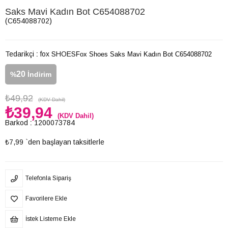
Saks Mavi Kadın Bot C654088702
(C654088702)
Tedarikçi
:
fox SHOES
Fox Shoes Saks Mavi Kadın Bot C654088702
20
%
İndirim
₺49,92
(KDV Dahil)
₺39,94
(KDV Dahil)
Barkod
:
1200073784
₺7,99
`den başlayan taksitlerle
Telefonla Sipariş
Favorilere Ekle
İstek Listeme Ekle