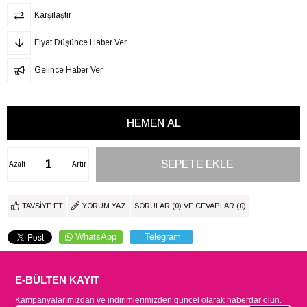
Karşılaştır
Fiyat Düşünce Haber Ver
Gelince Haber Ver
Azalt
Artır
TAVSIYE ET
YORUM YAZ
SORULAR (0) VE CEVAPLAR (0)
WhatsApp
Telegram
E-BÜLTEN KAYIT
Kampanyalarımızdan ve indirimlerimizden güncel olarak haberdar olun.