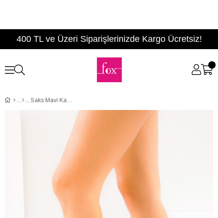
400 TL ve Üzeri Siparişlerinizde Kargo Ücretsiz!
Saks Mavi Kadın Bot C654088702