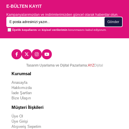
E-BÜLTEN KAYIT
Kampanyalarımızdan ve indirimlerimizden güncel olarak haberdar olun.
Gönder
Üyelik koşullarını
ve
kişisel verilerimin
korunmasını kabul ediyorum.
Tasarım Uyarlama ve Dijital Pazarlama:
AYZ
Dijital
Kurumsal
Anasayfa
Hakkımızda
İade Şartları
Bize Ulaşın
Müşteri İlişkileri
Üye Ol
Üye Girişi
Alışveriş Sepetim