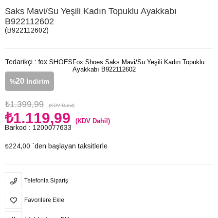
Saks Mavi/Su Yeşili Kadın Topuklu Ayakkabı
B922112602
(B922112602)
Tedarikçi
:
fox SHOES
Fox Shoes Saks Mavi/Su Yeşili Kadın Topuklu
Ayakkabı B922112602
20
%
İndirim
₺1.399,99
(KDV Dahil)
₺1.119,99
(KDV Dahil)
Barkod
:
1200077633
₺224,00
`den başlayan taksitlerle
Telefonla Sipariş
Favorilere Ekle