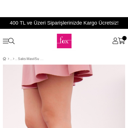
400 TL ve Üzeri Siparişlerinizde Kargo Ücretsiz!
Saks Mavi/Su Yeşili Kadın Topuklu Ayakkabı B922112602