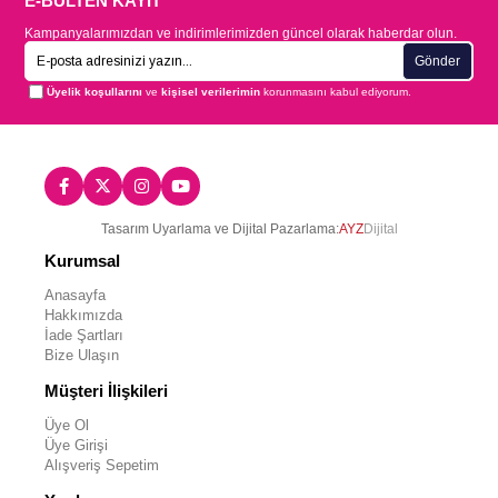
E-BÜLTEN KAYIT
Kampanyalarımızdan ve indirimlerimizden güncel olarak haberdar olun.
Gönder
Üyelik koşullarını
ve
kişisel verilerimin
korunmasını kabul ediyorum.
Tasarım Uyarlama ve Dijital Pazarlama:
AYZ
Dijital
Kurumsal
Anasayfa
Hakkımızda
İade Şartları
Bize Ulaşın
Müşteri İlişkileri
Üye Ol
Üye Girişi
Alışveriş Sepetim