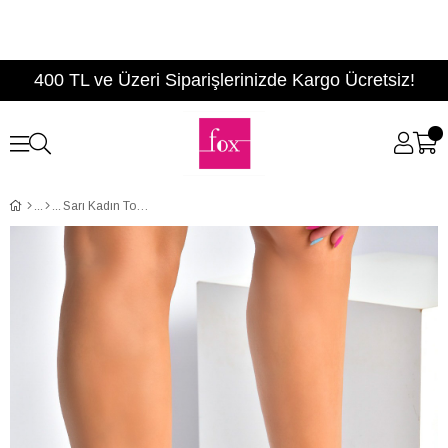
400 TL ve Üzeri Siparişlerinizde Kargo Ücretsiz!
Sarı Kadın Topuklu Ayakkabı B922112609