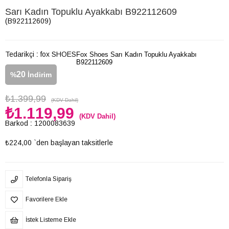
Sarı Kadın Topuklu Ayakkabı B922112609
(B922112609)
Tedarikçi
:
fox SHOES
Fox Shoes Sarı Kadın Topuklu Ayakkabı
B922112609
20
%
İndirim
₺1.399,99
(KDV Dahil)
₺1.119,99
(KDV Dahil)
Barkod
:
1200083639
₺224,00
`den başlayan taksitlerle
Telefonla Sipariş
Favorilere Ekle
İstek Listeme Ekle