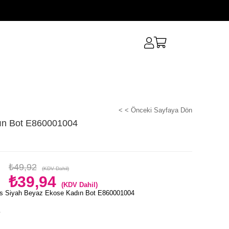
< < Önceki Sayfaya Dön
ın Bot E860001004
₺49,92
(KDV Dahil)
₺39,94
(KDV Dahil)
s Siyah Beyaz Ekose Kadın Bot E860001004
e