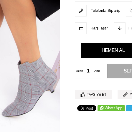
Telefonla Sipariş
Karşılaştır
F
Azalt
Artır
TAVSIYE ET
Y
WhatsApp