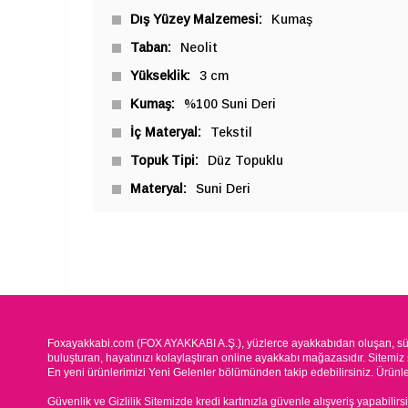
Dış Yüzey Malzemesi
Kumaş
Taban
Neolit
Yükseklik
3 cm
Kumaş
%100 Suni Deri
İç Materyal
Tekstil
Topuk Tipi
Düz Topuklu
Materyal
Suni Deri
Foxayakkabi.com (FOX AYAKKABI A.Ş.), yüzlerce ayakkabıdan oluşan, süre
buluşturan, hayatınızı kolaylaştıran online ayakkabı mağazasıdır. Sitemiz 
En yeni ürünlerimizi Yeni Gelenler bölümünden takip edebilirsiniz. Ürünleri
Güvenlik ve Gizlilik Sitemizde kredi kartınızla güvenle alışveriş yapabilirs