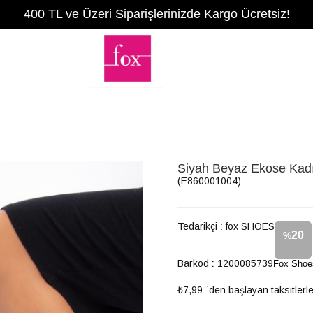
400 TL ve Üzeri Siparişlerinizde Kargo Ücretsiz!
Siyah Beyaz Ekose Kad
(E860001004)
Tedarikçi
:
fox SHOES
20
%
Barkod
:
1200085739
Fox Shoe
İndirim
₺7,99
`den başlayan taksitlerl