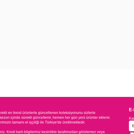
E
kli en trend ürünlerle güncellenen koleksiyonunu sizlerle
sezon içinde sürekli güncellenir, hemen her gün yeni ürünler eklenir.
Kam
mizin tamamı el işçiliği ile Türkiye'de üretilmektedir.
iniz. Kredi kartı bilgileriniz kesinlikle tarafımızdan görülemez veya