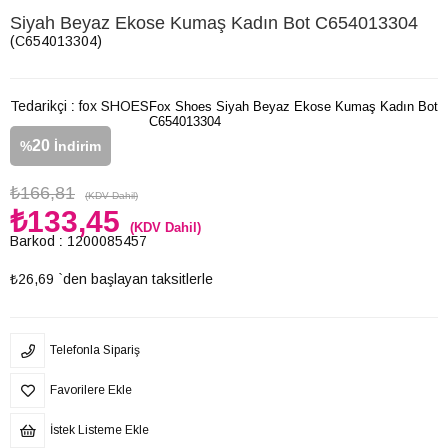
Siyah Beyaz Ekose Kumaş Kadın Bot C654013304
(C654013304)
Tedarikçi
:
fox SHOES
Fox Shoes Siyah Beyaz Ekose Kumaş Kadın Bot
C654013304
20
%
İndirim
₺166,81
(KDV Dahil)
₺133,45
(KDV Dahil)
Barkod
:
1200085457
₺26,69
`den başlayan taksitlerle
Telefonla Sipariş
Favorilere Ekle
İstek Listeme Ekle