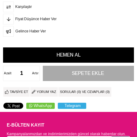
Karşılaştır
Fiyat Düşünce Haber Ver
Gelince Haber Ver
Azalt
Artır
TAVSIYE ET
YORUM YAZ
SORULAR (0) VE CEVAPLAR (0)
WhatsApp
Telegram
E-BÜLTEN KAYIT
Kampanyalarımızdan ve indirimlerimizden güncel olarak haberdar olun.