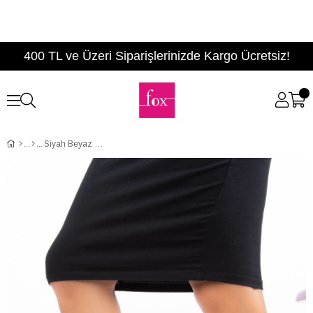
400 TL ve Üzeri Siparişlerinizde Kargo Ücretsiz!
Siyah Beyaz Ekose Kumaş Kadın Bot C654013304