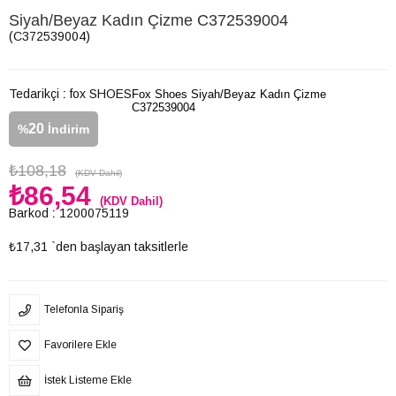
Siyah/Beyaz Kadın Çizme C372539004
(C372539004)
Tedarikçi
:
fox SHOES
Fox Shoes Siyah/Beyaz Kadın Çizme
C372539004
20
%
İndirim
₺108,18
(KDV Dahil)
₺86,54
(KDV Dahil)
Barkod
:
1200075119
₺17,31
`den başlayan taksitlerle
Telefonla Sipariş
Favorilere Ekle
İstek Listeme Ekle