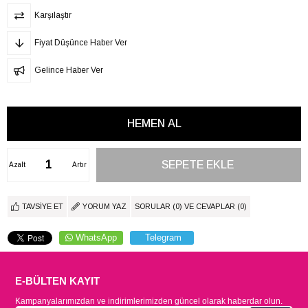
Karşılaştır
Fiyat Düşünce Haber Ver
Gelince Haber Ver
Azalt
Artır
TAVSIYE ET
YORUM YAZ
SORULAR (0) VE CEVAPLAR (0)
WhatsApp
Telegram
E-BÜLTEN KAYIT
Kampanyalarımızdan ve indirimlerimizden güncel olarak haberdar olun.