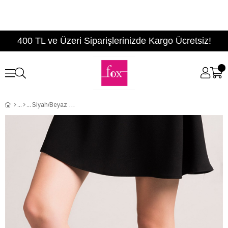
400 TL ve Üzeri Siparişlerinizde Kargo Ücretsiz!
Siyah/Beyaz Kadın Çizme C372539004