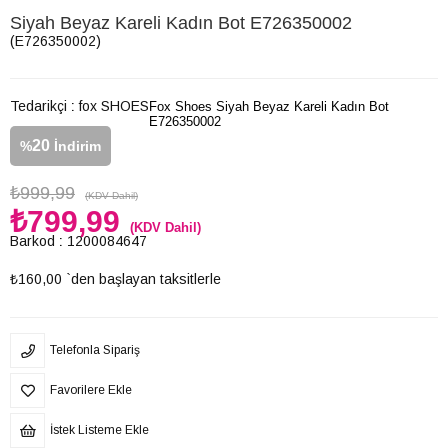
Siyah Beyaz Kareli Kadın Bot E726350002
(E726350002)
Tedarikçi
:
fox SHOES
Fox Shoes Siyah Beyaz Kareli Kadın Bot
E726350002
20
%
İndirim
₺999,99
(KDV Dahil)
₺799,99
(KDV Dahil)
Barkod
:
1200084647
₺160,00
`den başlayan taksitlerle
Telefonla Sipariş
Favorilere Ekle
İstek Listeme Ekle