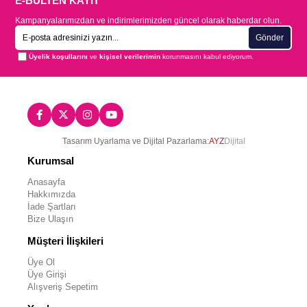
E-BÜLTEN KAYIT
Kampanyalarımızdan ve indirimlerimizden güncel olarak haberdar olun.
Gönder
Üyelik koşullarını
ve
kişisel verilerimin
korunmasını kabul ediyorum.
Tasarım Uyarlama ve Dijital Pazarlama:
AYZ
Dijital
Kurumsal
Anasayfa
Hakkımızda
İade Şartları
Bize Ulaşın
Müşteri İlişkileri
Üye Ol
Üye Girişi
Alışveriş Sepetim