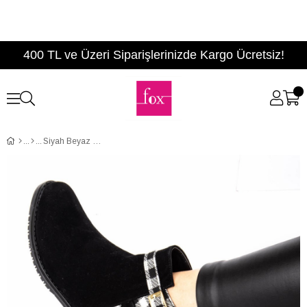
400 TL ve Üzeri Siparişlerinizde Kargo Ücretsiz!
Siyah Beyaz Kareli Kadın Bot E726350002