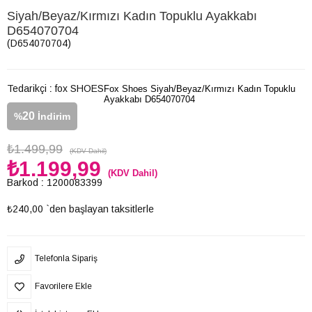
Siyah/Beyaz/Kırmızı Kadın Topuklu Ayakkabı
D654070704
(D654070704)
Tedarikçi
:
fox SHOES
Fox Shoes Siyah/Beyaz/Kırmızı Kadın Topuklu
Ayakkabı D654070704
20
%
İndirim
₺1.499,99
(KDV Dahil)
₺1.199,99
(KDV Dahil)
Barkod
:
1200083399
₺240,00
`den başlayan taksitlerle
Telefonla Sipariş
Favorilere Ekle