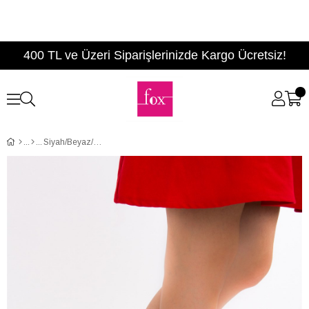
400 TL ve Üzeri Siparişlerinizde Kargo Ücretsiz!
Siyah/Beyaz/Kırmızı Kadın Topuklu Ayakkabı D654070704