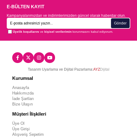
E-BÜLTEN KAYIT
Kampanyalarımızdan ve indirimlerimizden güncel olarak haberdar olun.
Gönder
Üyelik koşullarını
ve
kişisel verilerimin
korunmasını kabul ediyorum.
Tasarım Uyarlama ve Dijital Pazarlama:
AYZ
Dijital
Kurumsal
Anasayfa
Hakkımızda
İade Şartları
Bize Ulaşın
Müşteri İlişkileri
Üye Ol
Üye Girişi
Alışveriş Sepetim