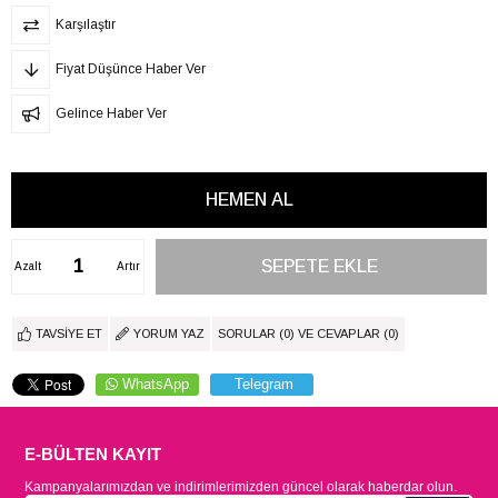
Karşılaştır
Fiyat Düşünce Haber Ver
Gelince Haber Ver
Azalt
Artır
TAVSIYE ET
YORUM YAZ
SORULAR (0) VE CEVAPLAR (0)
WhatsApp
Telegram
E-BÜLTEN KAYIT
Kampanyalarımızdan ve indirimlerimizden güncel olarak haberdar olun.