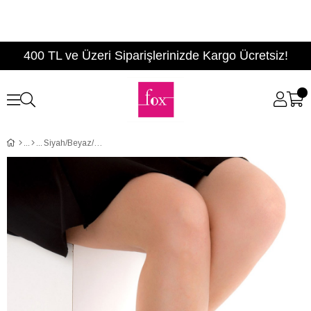
400 TL ve Üzeri Siparişlerinizde Kargo Ücretsiz!
Siyah/Beyaz/Siyah Kadın Babet D726750104