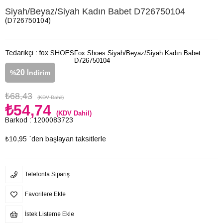
Siyah/Beyaz/Siyah Kadın Babet D726750104
(D726750104)
Tedarikçi
:
fox SHOES
Fox Shoes Siyah/Beyaz/Siyah Kadın Babet
D726750104
20
%
İndirim
₺68,43
(KDV Dahil)
₺54,74
(KDV Dahil)
Barkod
:
1200083723
₺10,95
`den başlayan taksitlerle
Telefonla Sipariş
Favorilere Ekle
İstek Listeme Ekle