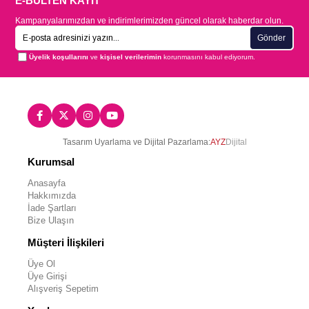
E-BÜLTEN KAYIT
Kampanyalarımızdan ve indirimlerimizden güncel olarak haberdar olun.
Gönder
Üyelik koşullarını
ve
kişisel verilerimin
korunmasını kabul ediyorum.
Tasarım Uyarlama ve Dijital Pazarlama:
AYZ
Dijital
Kurumsal
Anasayfa
Hakkımızda
İade Şartları
Bize Ulaşın
Müşteri İlişkileri
Üye Ol
Üye Girişi
Alışveriş Sepetim