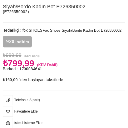
Siyah/Bordo Kadın Bot E726350002
(E726350002)
Tedarikçi
:
fox SHOES
Fox Shoes Siyah/Bordo Kadın Bot E726350002
20
%
İndirim
₺999,99
(KDV Dahil)
₺799,99
(KDV Dahil)
Barkod
:
1200084641
₺160,00
`den başlayan taksitlerle
Telefonla Sipariş
Favorilere Ekle
İstek Listeme Ekle