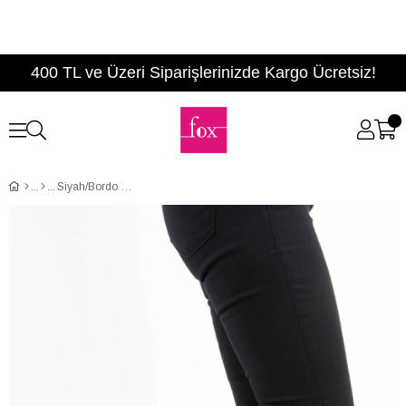
400 TL ve Üzeri Siparişlerinizde Kargo Ücretsiz!
Siyah/Bordo Kadın Bot E726350002