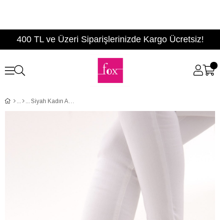
400 TL ve Üzeri Siparişlerinizde Kargo Ücretsiz!
Siyah Kadın Ayakkabı D280250004