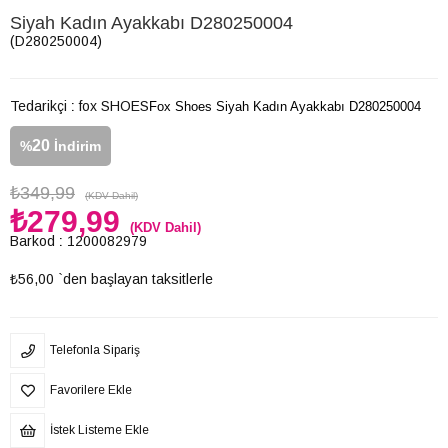
Siyah Kadın Ayakkabı D280250004
(D280250004)
Tedarikçi
:
fox SHOES
Fox Shoes Siyah Kadın Ayakkabı D280250004
20
%
İndirim
₺349,99
(KDV Dahil)
₺279,99
(KDV Dahil)
Barkod
:
1200082979
₺56,00
`den başlayan taksitlerle
Telefonla Sipariş
Favorilere Ekle
İstek Listeme Ekle