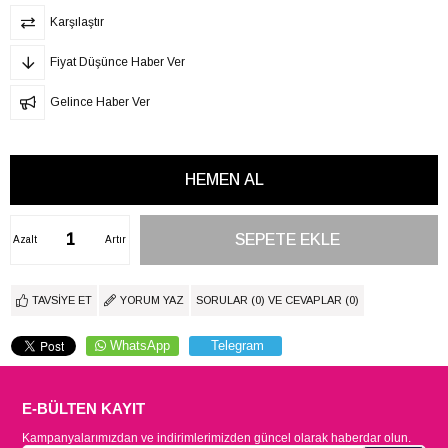
Karşılaştır
Fiyat Düşünce Haber Ver
Gelince Haber Ver
Azalt
Artır
TAVSIYE ET
YORUM YAZ
SORULAR (0) VE CEVAPLAR (0)
WhatsApp
Telegram
E-BÜLTEN KAYIT
Kampanyalarımızdan ve indirimlerimizden güncel olarak haberdar olun.