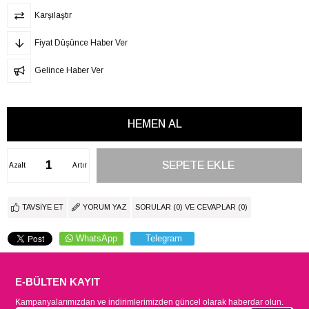
Karşılaştır
Fiyat Düşünce Haber Ver
Gelince Haber Ver
Azalt
Artır
TAVSIYE ET
YORUM YAZ
SORULAR (0) VE CEVAPLAR (0)
WhatsApp
Telegram
E-BÜLTEN KAYIT
Kampanyalarımızdan ve indirimlerimizden güncel olarak haberdar olun.