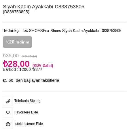
Siyah Kadın Ayakkabı D838753805
(D838753805)
Tedarikçi
:
fox SHOES
Fox Shoes Siyah Kadın Ayakkabı D838753805
20
%
İndirim
₺35,00
(KDV Dahil)
₺28,00
(KDV Dahil)
Barkod
:
1200079877
₺5,60
`den başlayan taksitlerle
Telefonla Sipariş
Favorilere Ekle
İstek Listeme Ekle