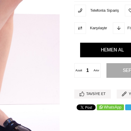
Telefonla Sipariş
Karşılaştır
F
Azalt
Artır
TAVSIYE ET
Y
WhatsApp