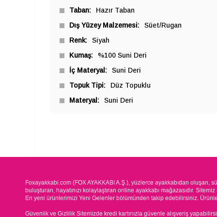
Taban
Hazır Taban
Dış Yüzey Malzemesi
Süet/Rugan
Renk
Siyah
Kumaş
%100 Suni Deri
İç Materyal
Suni Deri
Topuk Tipi
Düz Topuklu
Materyal
Suni Deri
Foxayakkabi.com (FOX AYAKKABI A.Ş.), yüzlerce ayakkabıdan oluşan, süre
buluşturan, hayatınızı kolaylaştıran online ayakkabı mağazasıdır. Sitemiz 
En yeni ürünlerimizi Yeni Gelenler bölümünden takip edebilirsiniz. Ürünleri
Güvenlik ve Gizlilik Sitemizde kredi kartınızla güvenle alışveriş yapabilirs