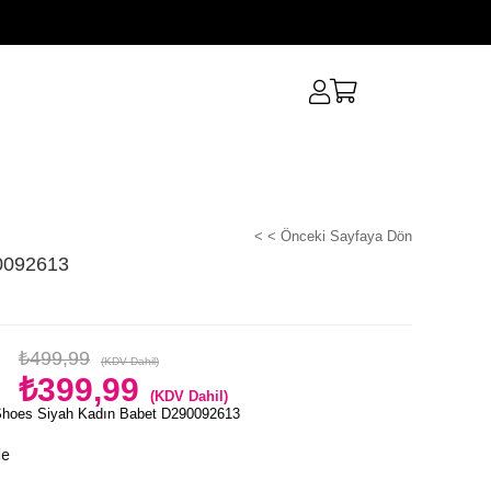
< < Önceki Sayfaya Dön
0092613
₺499,99
(KDV Dahil)
₺399,99
(KDV Dahil)
Shoes Siyah Kadın Babet D290092613
le