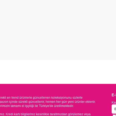
E
kli en trend ürünlerle güncellenen koleksiyonunu sizlerle
sezon içinde sürekli güncellenir, hemen her gün yeni ürünler eklenir.
Kam
mizin tamamı el işçiliği ile Türkiye'de üretilmektedir.
iniz. Kredi kartı bilgileriniz kesinlikle tarafımızdan görülemez veya