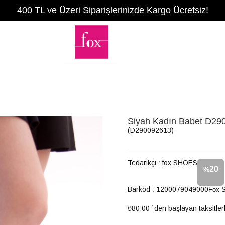
400 TL ve Üzeri Siparişlerinizde Kargo Ücretsiz!
Siyah Kadın Babet D29
(D290092613)
Tedarikçi
:
fox SHOES
20
%
Barkod
:
1200079049000
Fox 
İndirim
₺80,00
`den başlayan taksitler