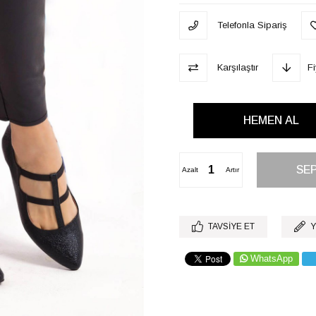
Telefonla Sipariş
Karşılaştır
F
Azalt
Artır
TAVSIYE ET
Y
WhatsApp