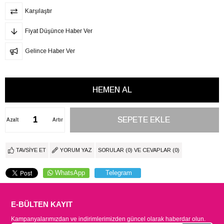
Karşılaştır
Fiyat Düşünce Haber Ver
Gelince Haber Ver
Azalt
Artır
TAVSIYE ET
YORUM YAZ
SORULAR (0) VE CEVAPLAR (0)
WhatsApp
Telegram
E-BÜLTEN KAYIT
Kampanyalarımızdan ve indirimlerimizden güncel olarak haberdar olun.