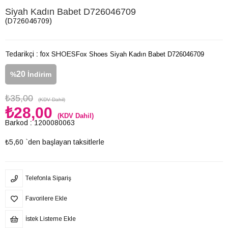
Siyah Kadın Babet D726046709
(D726046709)
Tedarikçi
:
fox SHOES
Fox Shoes Siyah Kadın Babet D726046709
20
%
İndirim
₺35,00
(KDV Dahil)
₺28,00
(KDV Dahil)
Barkod
:
1200080063
₺5,60
`den başlayan taksitlerle
Telefonla Sipariş
Favorilere Ekle
İstek Listeme Ekle