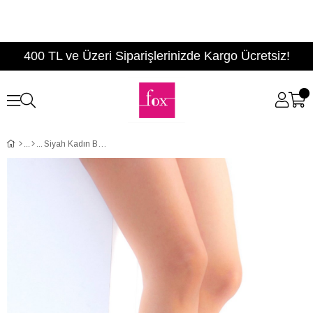
400 TL ve Üzeri Siparişlerinizde Kargo Ücretsiz!
Siyah Kadın Bot C372540704