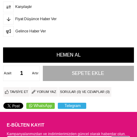
Karşılaştır
Fiyat Düşünce Haber Ver
Gelince Haber Ver
Azalt
Artır
TAVSIYE ET
YORUM YAZ
SORULAR (0) VE CEVAPLAR (0)
WhatsApp
Telegram
E-BÜLTEN KAYIT
Kampanyalarımızdan ve indirimlerimizden güncel olarak haberdar olun.