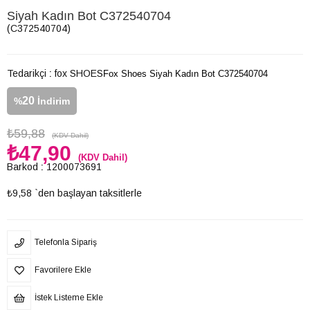
Siyah Kadın Bot C372540704
(C372540704)
Tedarikçi
:
fox SHOES
Fox Shoes Siyah Kadın Bot C372540704
20
%
İndirim
₺59,88
(KDV Dahil)
₺47,90
(KDV Dahil)
Barkod
:
1200073691
₺9,58
`den başlayan taksitlerle
Telefonla Sipariş
Favorilere Ekle
İstek Listeme Ekle