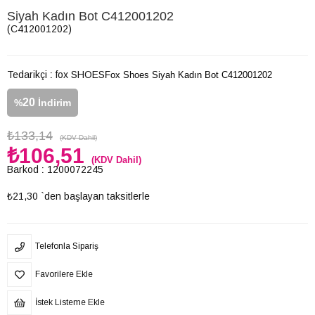
Siyah Kadın Bot C412001202
(C412001202)
Tedarikçi
:
fox SHOES
Fox Shoes Siyah Kadın Bot C412001202
20
%
İndirim
₺133,14
(KDV Dahil)
₺106,51
(KDV Dahil)
Barkod
:
1200072245
₺21,30
`den başlayan taksitlerle
Telefonla Sipariş
Favorilere Ekle
İstek Listeme Ekle