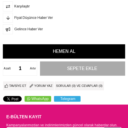
Karşılaştır
Fiyat Düşünce Haber Ver
Gelince Haber Ver
Azalt
Artır
TAVSIYE ET
YORUM YAZ
SORULAR (0) VE CEVAPLAR (0)
WhatsApp
Telegram
E-BÜLTEN KAYIT
Kampanyalarımızdan ve indirimlerimizden güncel olarak haberdar olun.