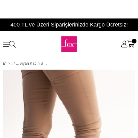
400 TL ve Üzeri Siparişlerinizde Kargo Ücretsiz!
Siyah Kadın Bot C412263002