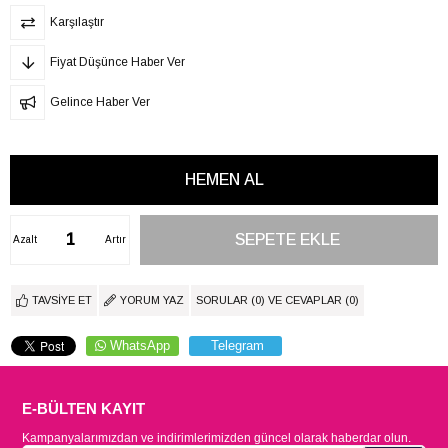
Karşılaştır
Fiyat Düşünce Haber Ver
Gelince Haber Ver
Azalt
Artır
TAVSIYE ET
YORUM YAZ
SORULAR (0) VE CEVAPLAR (0)
WhatsApp
Telegram
E-BÜLTEN KAYIT
Kampanyalarımızdan ve indirimlerimizden güncel olarak haberdar olun.