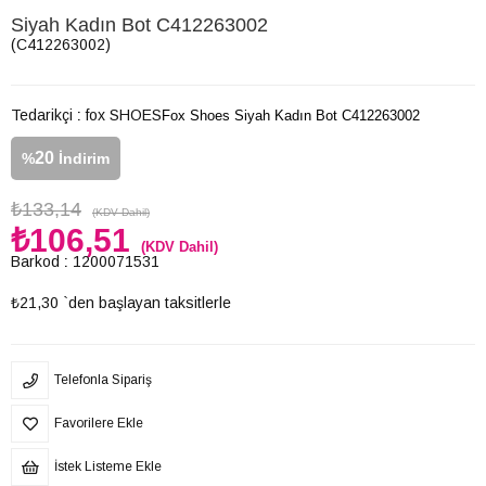
Siyah Kadın Bot C412263002
(C412263002)
Tedarikçi
:
fox SHOES
Fox Shoes Siyah Kadın Bot C412263002
20
%
İndirim
₺133,14
(KDV Dahil)
₺106,51
(KDV Dahil)
Barkod
:
1200071531
₺21,30
`den başlayan taksitlerle
Telefonla Sipariş
Favorilere Ekle
İstek Listeme Ekle