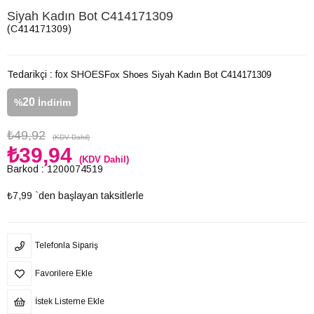
Siyah Kadın Bot C414171309
(C414171309)
Tedarikçi
:
fox SHOES
Fox Shoes Siyah Kadın Bot C414171309
20
%
İndirim
₺49,92
(KDV Dahil)
₺39,94
(KDV Dahil)
Barkod
:
1200074519
₺7,99
`den başlayan taksitlerle
Telefonla Sipariş
Favorilere Ekle
İstek Listeme Ekle