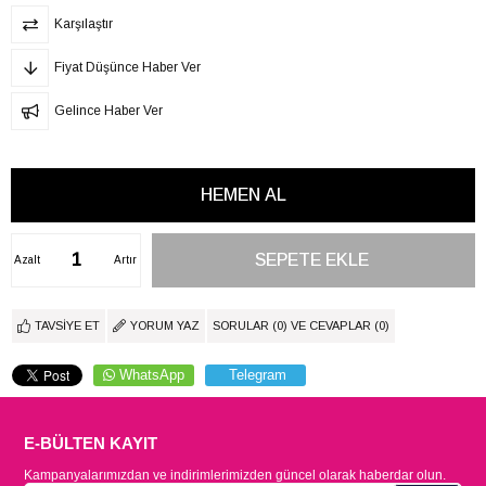
Karşılaştır
Fiyat Düşünce Haber Ver
Gelince Haber Ver
Azalt
Artır
TAVSIYE ET
YORUM YAZ
SORULAR (0) VE CEVAPLAR (0)
WhatsApp
Telegram
E-BÜLTEN KAYIT
Kampanyalarımızdan ve indirimlerimizden güncel olarak haberdar olun.