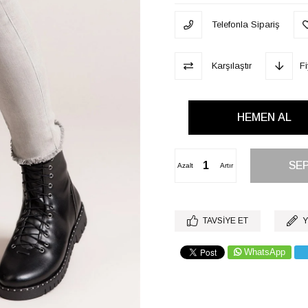
Telefonla Sipariş
Karşılaştır
F
Azalt
Artır
TAVSIYE ET
Y
WhatsApp