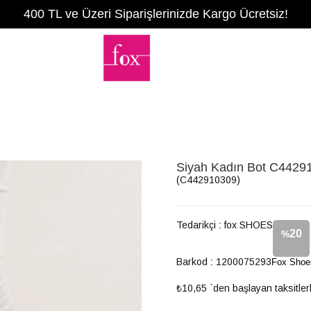
400 TL ve Üzeri Siparişlerinizde Kargo Ücretsiz!
Siyah Kadın Bot C4429
(C442910309)
Tedarikçi
:
fox SHOES
20
%
Barkod
:
1200075293
Fox Shoe
İndirim
₺10,65
`den başlayan taksitler