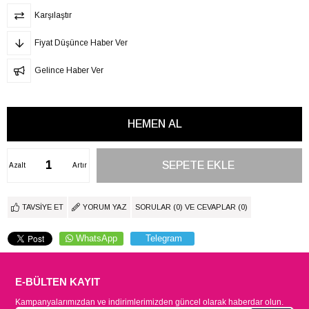
Karşılaştır
Fiyat Düşünce Haber Ver
Gelince Haber Ver
Azalt
Artır
TAVSIYE ET
YORUM YAZ
SORULAR (0) VE CEVAPLAR (0)
WhatsApp
Telegram
E-BÜLTEN KAYIT
Kampanyalarımızdan ve indirimlerimizden güncel olarak haberdar olun.