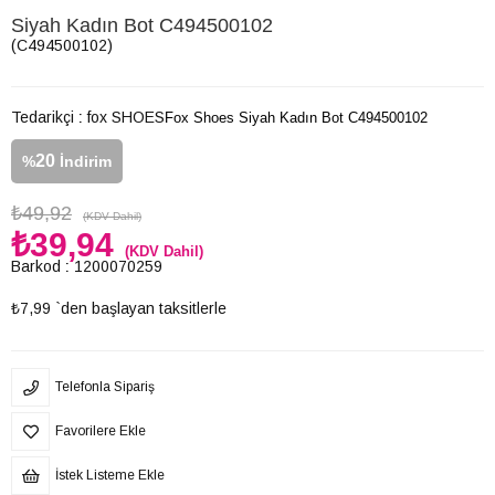
Siyah Kadın Bot C494500102
(C494500102)
Tedarikçi
:
fox SHOES
Fox Shoes Siyah Kadın Bot C494500102
20
%
İndirim
₺49,92
(KDV Dahil)
₺39,94
(KDV Dahil)
Barkod
:
1200070259
₺7,99
`den başlayan taksitlerle
Telefonla Sipariş
Favorilere Ekle
İstek Listeme Ekle