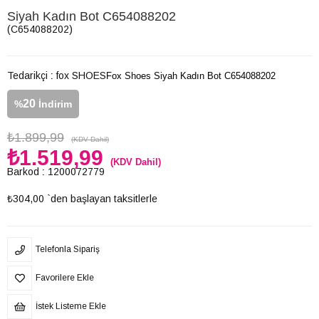
Siyah Kadın Bot C654088202
(C654088202)
Tedarikçi
:
fox SHOES
Fox Shoes Siyah Kadın Bot C654088202
20
%
İndirim
₺1.899,99
(KDV Dahil)
₺1.519,99
(KDV Dahil)
Barkod
:
1200072779
₺304,00
`den başlayan taksitlerle
Telefonla Sipariş
Favorilere Ekle
İstek Listeme Ekle