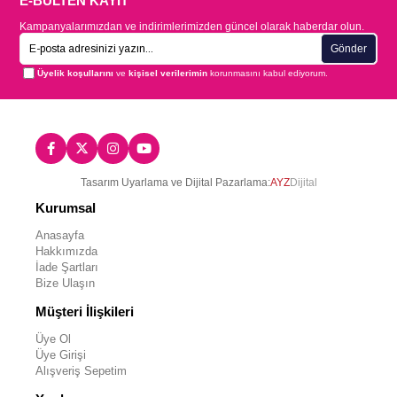
E-BÜLTEN KAYIT
Kampanyalarımızdan ve indirimlerimizden güncel olarak haberdar olun.
Gönder
Üyelik koşullarını
ve
kişisel verilerimin
korunmasını kabul ediyorum.
Tasarım Uyarlama ve Dijital Pazarlama:
AYZ
Dijital
Kurumsal
Anasayfa
Hakkımızda
İade Şartları
Bize Ulaşın
Müşteri İlişkileri
Üye Ol
Üye Girişi
Alışveriş Sepetim