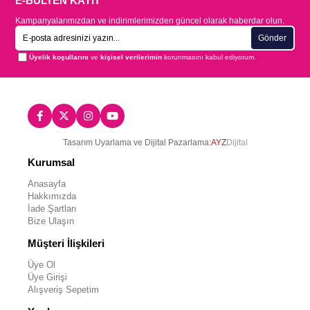
E-BÜLTEN KAYIT
Kampanyalarımızdan ve indirimlerimizden güncel olarak haberdar olun.
Gönder
Üyelik koşullarını
ve
kişisel verilerimin
korunmasını kabul ediyorum.
Tasarım Uyarlama ve Dijital Pazarlama:
AYZ
Dijital
Kurumsal
Anasayfa
Hakkımızda
İade Şartları
Bize Ulaşın
Müşteri İlişkileri
Üye Ol
Üye Girişi
Alışveriş Sepetim