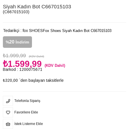
Siyah Kadın Bot C667015103
(C667015103)
Tedarikçi
:
fox SHOES
Fox Shoes Siyah Kadın Bot C667015103
20
%
İndirim
₺1.999,99
(KDV Dahil)
₺1.599,99
(KDV Dahil)
Barkod
:
1200075671
₺320,00
`den başlayan taksitlerle
Telefonla Sipariş
Favorilere Ekle
İstek Listeme Ekle