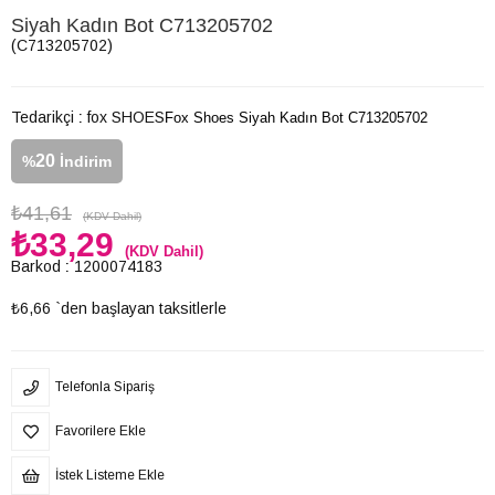
Siyah Kadın Bot C713205702
(C713205702)
Tedarikçi
:
fox SHOES
Fox Shoes Siyah Kadın Bot C713205702
20
%
İndirim
₺41,61
(KDV Dahil)
₺33,29
(KDV Dahil)
Barkod
:
1200074183
₺6,66
`den başlayan taksitlerle
Telefonla Sipariş
Favorilere Ekle
İstek Listeme Ekle