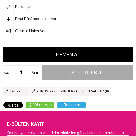
Karşılaştır
Fiyat Düşünce Haber Ver
Gelince Haber Ver
Azalt
Artır
TAVSIYE ET
YORUM YAZ
SORULAR (0) VE CEVAPLAR (0)
WhatsApp
Telegram
E-BÜLTEN KAYIT
Kampanyalarımızdan ve indirimlerimizden güncel olarak haberdar olun.