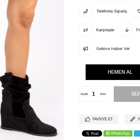
Telefonla Sipariş
Karşılaştır
F
Gelince Haber Ver
Azalt
Artır
TAVSIYE ET
Y
WhatsApp