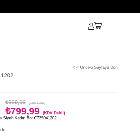
< < Önceki Sayfaya Dön
41202
₺999,99
(KDV Dahil)
₺799,99
(KDV Dahil)
s Siyah Kadın Bot C735041202
rle