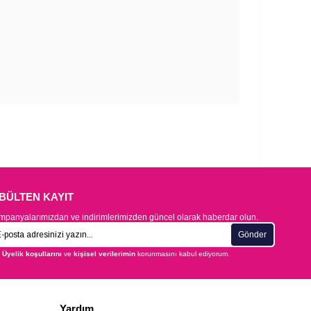
-BÜLTEN KAYIT
panyalarımızdan ve indirimlerimizden güncel olarak haberdar olun.
Gönder
Üyelik koşullarını
ve
kişisel verilerimin
korunmasını kabul ediyorum.
Yardım