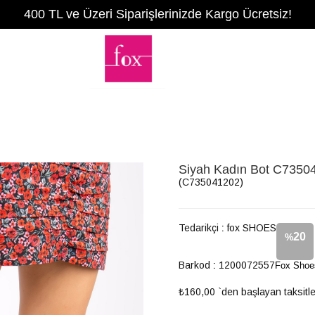
400 TL ve Üzeri Siparişlerinizde Kargo Ücretsiz!
Siyah Kadın Bot C7350
(C735041202)
Tedarikçi
:
fox SHOES
20
%
Barkod
:
1200072557
Fox Shoe
İndirim
₺160,00
`den başlayan taksitle