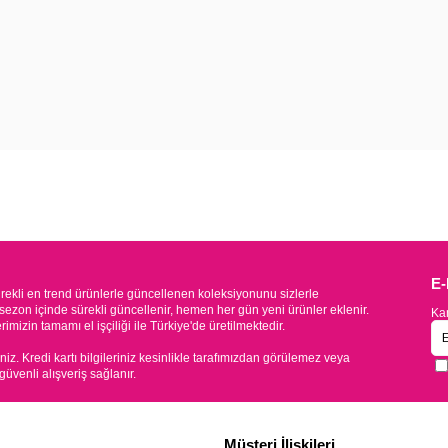
E
kli en trend ürünlerle güncellenen koleksiyonunu sizlerle
sezon içinde sürekli güncellenir, hemen her gün yeni ürünler eklenir.
Kam
mizin tamamı el işçiliği ile Türkiye'de üretilmektedir.
iniz. Kredi kartı bilgileriniz kesinlikle tarafımızdan görülemez veya
 güvenli alışveriş sağlanır.
Müşteri İlişkileri