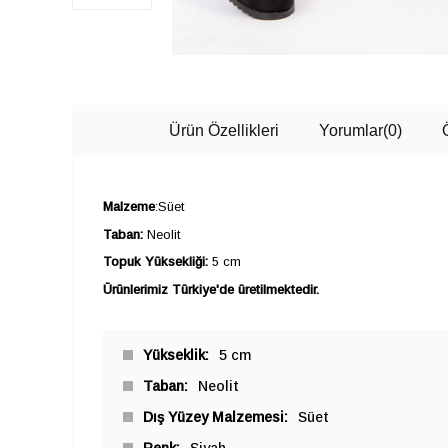
Ürün Özellikleri
Yorumlar
(0)
Malzeme
:Süet
Taban:
Neolit
Topuk Yüksekliği:
5 cm
Ürünlerimiz Türkiye'de üretilmektedir.
Yükseklik
5 cm
Taban
Neolit
Dış Yüzey Malzemesi
Süet
Renk
Siyah