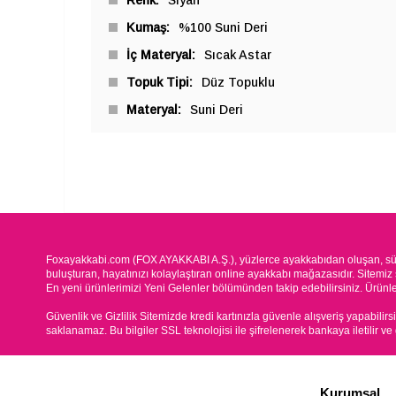
Kumaş
%100 Suni Deri
İç Materyal
Sıcak Astar
Topuk Tipi
Düz Topuklu
Materyal
Suni Deri
Foxayakkabi.com (FOX AYAKKABI A.Ş.), yüzlerce ayakkabıdan oluşan, süre
buluşturan, hayatınızı kolaylaştıran online ayakkabı mağazasıdır. Sitemiz 
En yeni ürünlerimizi Yeni Gelenler bölümünden takip edebilirsiniz. Ürünleri
Güvenlik ve Gizlilik Sitemizde kredi kartınızla güvenle alışveriş yapabilirs
saklanamaz. Bu bilgiler SSL teknolojisi ile şifrelenerek bankaya iletilir ve
Kurumsal