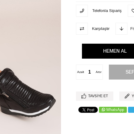
Telefonla Sipariş
Karşılaştır
F
Azalt
Artır
TAVSIYE ET
Y
WhatsApp