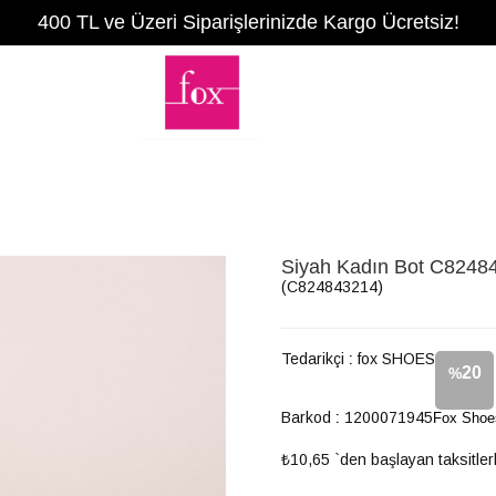
400 TL ve Üzeri Siparişlerinizde Kargo Ücretsiz!
Siyah Kadın Bot C8248
(C824843214)
Tedarikçi
:
fox SHOES
20
%
Barkod
:
1200071945
Fox Shoe
İndirim
₺10,65
`den başlayan taksitler