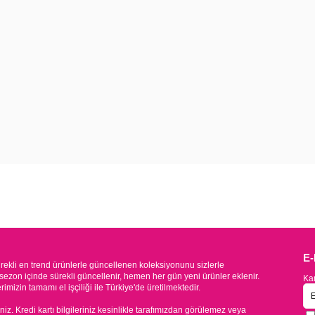
E
kli en trend ürünlerle güncellenen koleksiyonunu sizlerle
sezon içinde sürekli güncellenir, hemen her gün yeni ürünler eklenir.
Kam
mizin tamamı el işçiliği ile Türkiye'de üretilmektedir.
iniz. Kredi kartı bilgileriniz kesinlikle tarafımızdan görülemez veya