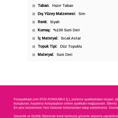
Taban
Hazır Taban
Dış Yüzey Malzemesi
Sim
Renk
Siyah
Kumaş
%100 Suni Deri
İç Materyal
Sıcak Astar
Topuk Tipi
Düz Topuklu
Materyal
Suni Deri
Foxayakkabi.com (FOX AYAKKABI A.Ş.), yüzlerce ayakkabıdan oluşan, süre
buluşturan, hayatınızı kolaylaştıran online ayakkabı mağazasıdır. Sitemiz 
En yeni ürünlerimizi Yeni Gelenler bölümünden takip edebilirsiniz. Ürünleri
Güvenlik ve Gizlilik Sitemizde kredi kartınızla güvenle alışveriş yapabilirs