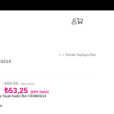
< < Önceki Sayfaya Dön
43214
₺66,56
(KDV Dahil)
₺53,25
(KDV Dahil)
s Siyah Kadın Bot C824843214
le