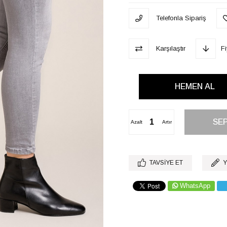
Telefonla Sipariş
Karşılaştır
F
Azalt
Artır
TAVSIYE ET
Y
WhatsApp