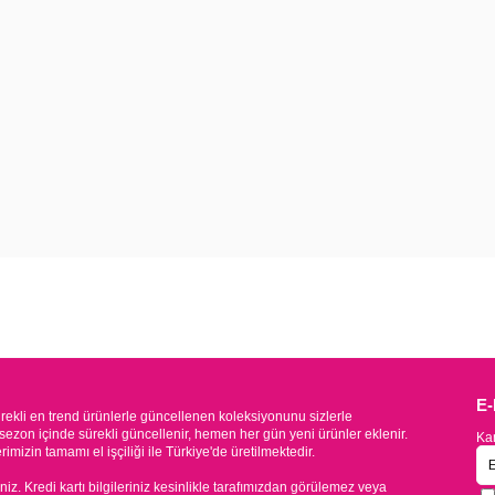
E
kli en trend ürünlerle güncellenen koleksiyonunu sizlerle
sezon içinde sürekli güncellenir, hemen her gün yeni ürünler eklenir.
Kam
mizin tamamı el işçiliği ile Türkiye'de üretilmektedir.
iniz. Kredi kartı bilgileriniz kesinlikle tarafımızdan görülemez veya