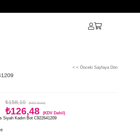
< < Önceki Sayfaya Dön
41209
₺158,10
(KDV Dahil)
₺126,48
(KDV Dahil)
s Siyah Kadın Bot C922641209
le