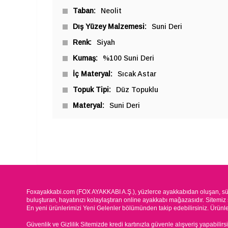
Taban
Neolit
Dış Yüzey Malzemesi
Suni Deri
Renk
Siyah
Kumaş
%100 Suni Deri
İç Materyal
Sıcak Astar
Topuk Tipi
Düz Topuklu
Materyal
Suni Deri
Foxayakkabi.com (FOX AYAKKABI A.Ş.), yüzlerce ayakkabıdan oluşan, süre
buluşturan, hayatınızı kolaylaştıran online ayakkabı mağazasıdır. Sitemiz 
En yeni ürünlerimizi Yeni Gelenler bölümünden takip edebilirsiniz. Ürünleri
Güvenlik ve Gizlilik Sitemizde kredi kartınızla güvenle alışveriş yapabilirs