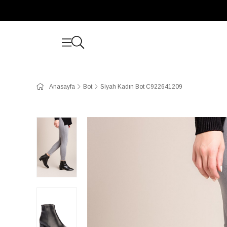
Anasayfa
Bot
Siyah Kadın Bot C922641209