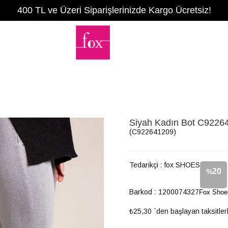
400 TL ve Üzeri Siparişlerinizde Kargo Ücretsiz!
Siyah Kadın Bot C9226
(C922641209)
Tedarikçi
:
fox SHOES
20
%
Barkod
:
1200074327
Fox Shoe
İndirim
₺25,30
`den başlayan taksitler