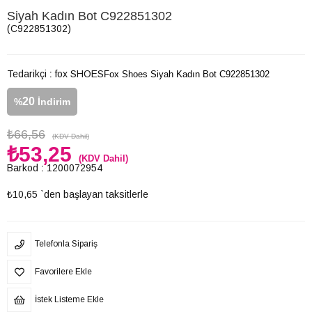
Siyah Kadın Bot C922851302
(C922851302)
Tedarikçi
:
fox SHOES
Fox Shoes Siyah Kadın Bot C922851302
20
%
İndirim
₺66,56
(KDV Dahil)
₺53,25
(KDV Dahil)
Barkod
:
1200072954
₺10,65
`den başlayan taksitlerle
Telefonla Sipariş
Favorilere Ekle
İstek Listeme Ekle