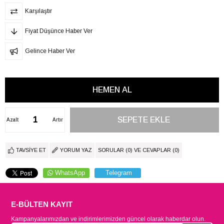
Karşılaştır
Fiyat Düşünce Haber Ver
Gelince Haber Ver
Azalt
Artır
TAVSIYE ET
YORUM YAZ
SORULAR (0) VE CEVAPLAR (0)
WhatsApp
Telegram
E-BÜLTEN KAYIT
Kampanyalarımızdan ve indirimlerimizden güncel olarak haberdar olun.