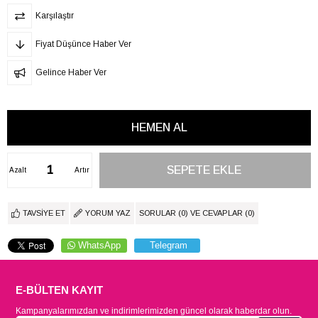
Karşılaştır
Fiyat Düşünce Haber Ver
Gelince Haber Ver
Azalt
Artır
TAVSIYE ET
YORUM YAZ
SORULAR (0) VE CEVAPLAR (0)
WhatsApp
Telegram
E-BÜLTEN KAYIT
Kampanyalarımızdan ve indirimlerimizden güncel olarak haberdar olun.