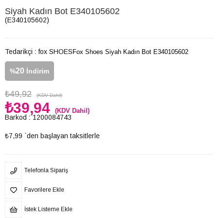
Siyah Kadın Bot E340105602
(E340105602)
Tedarikçi
:
fox SHOES
Fox Shoes Siyah Kadın Bot E340105602
20
%
İndirim
₺49,92
(KDV Dahil)
₺39,94
(KDV Dahil)
Barkod
:
1200084743
₺7,99
`den başlayan taksitlerle
Telefonla Sipariş
Favorilere Ekle
İstek Listeme Ekle