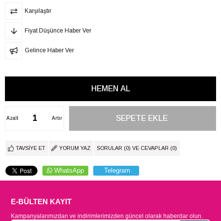
Karşılaştır
Fiyat Düşünce Haber Ver
Gelince Haber Ver
Azalt
Artır
TAVSIYE ET
YORUM YAZ
SORULAR (0) VE CEVAPLAR (0)
WhatsApp
Telegram
E-BÜLTEN KAYIT
Kampanyalarımızdan ve indirimlerimizden güncel olarak haberdar olun.