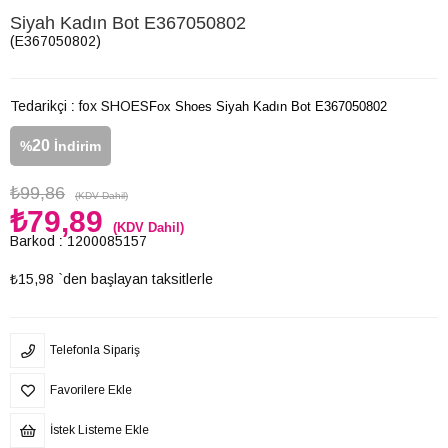
Siyah Kadın Bot E367050802
(E367050802)
Tedarikçi
:
fox SHOES
Fox Shoes Siyah Kadın Bot E367050802
20
%
İndirim
₺99,86
(KDV Dahil)
₺79,89
(KDV Dahil)
Barkod
:
1200085157
₺15,98
`den başlayan taksitlerle
Telefonla Sipariş
Favorilere Ekle
İstek Listeme Ekle