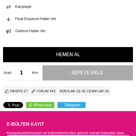
Karşılaştır
Fiyat Düşünce Haber Ver
Gelince Haber Ver
Azalt
Artır
TAVSIYE ET
YORUM YAZ
SORULAR (0) VE CEVAPLAR (0)
WhatsApp
Telegram
E-BÜLTEN KAYIT
Kampanyalarımızdan ve indirimlerimizden güncel olarak haberdar olun.