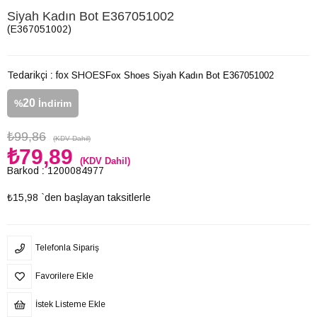
Siyah Kadın Bot E367051002
(E367051002)
Tedarikçi
:
fox SHOES
Fox Shoes Siyah Kadın Bot E367051002
20
%
İndirim
₺99,86
(KDV Dahil)
₺79,89
(KDV Dahil)
Barkod
:
1200084977
₺15,98
`den başlayan taksitlerle
Telefonla Sipariş
Favorilere Ekle
İstek Listeme Ekle