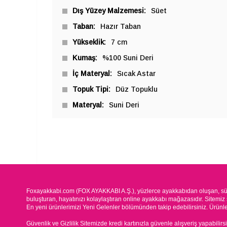
Dış Yüzey Malzemesi
Süet
Taban
Hazır Taban
Yükseklik
7 cm
Kumaş
%100 Suni Deri
İç Materyal
Sıcak Astar
Topuk Tipi
Düz Topuklu
Materyal
Suni Deri
Foxayakkabi.com (FOX AYAKKABI A.Ş.), yüzlerce ayakkabıdan oluşan, süre
buluşturan, hayatınızı kolaylaştıran online ayakkabı mağazasıdır. Sitemiz 
En yeni ürünlerimizi Yeni Gelenler bölümünden takip edebilirsiniz. Ürünleri
Güvenlik ve Gizlilik Sitemizde kredi kartınızla güvenle alışveriş yapabilirs