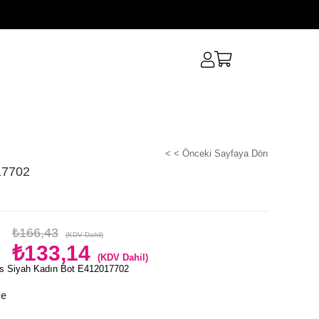
< < Önceki Sayfaya Dön
17702
₺166,43
(KDV Dahil)
₺133,14
(KDV Dahil)
s Siyah Kadın Bot E412017702
le