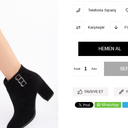
Telefonla Sipariş
Karşılaştır
F
Azalt
Artır
TAVSIYE ET
Y
WhatsApp