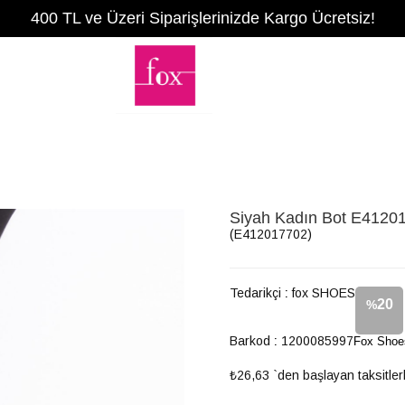
400 TL ve Üzeri Siparişlerinizde Kargo Ücretsiz!
Siyah Kadın Bot E4120
(E412017702)
Tedarikçi
:
fox SHOES
20
%
Barkod
:
1200085997
Fox Shoe
İndirim
₺26,63
`den başlayan taksitler