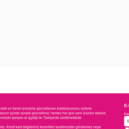
E
kli en trend ürünlerle güncellenen koleksiyonunu sizlerle
sezon içinde sürekli güncellenir, hemen her gün yeni ürünler eklenir.
Kam
mizin tamamı el işçiliği ile Türkiye'de üretilmektedir.
iniz. Kredi kartı bilgileriniz kesinlikle tarafımızdan görülemez veya