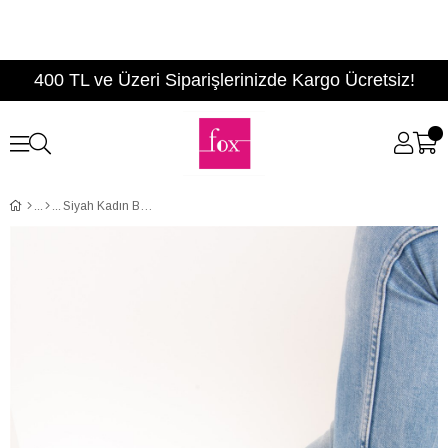
400 TL ve Üzeri Siparişlerinizde Kargo Ücretsiz!
Siyah Kadın Bot E518896209