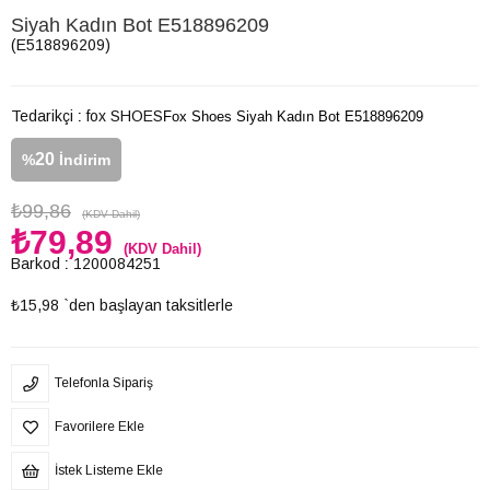
Siyah Kadın Bot E518896209
(E518896209)
Tedarikçi
:
fox SHOES
Fox Shoes Siyah Kadın Bot E518896209
20
%
İndirim
₺99,86
(KDV Dahil)
₺79,89
(KDV Dahil)
Barkod
:
1200084251
₺15,98
`den başlayan taksitlerle
Telefonla Sipariş
Favorilere Ekle
İstek Listeme Ekle