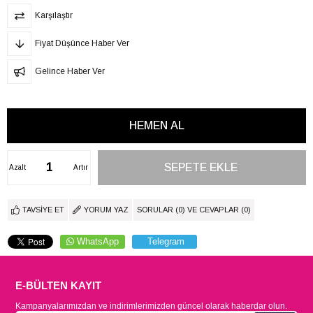
Karşılaştır
Fiyat Düşünce Haber Ver
Gelince Haber Ver
Azalt
Artır
TAVSIYE ET
YORUM YAZ
SORULAR (0) VE CEVAPLAR (0)
WhatsApp
Telegram
E-BÜLTEN KAYIT
Kampanyalarımızdan ve indirimlerimizden güncel olarak haberdar olun.