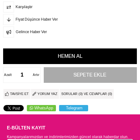
Karşılaştır
Fiyat Düşünce Haber Ver
Gelince Haber Ver
Azalt
Artır
TAVSIYE ET
YORUM YAZ
SORULAR (0) VE CEVAPLAR (0)
WhatsApp
Telegram
E-BÜLTEN KAYIT
Kampanyalarımızdan ve indirimlerimizden güncel olarak haberdar olun.