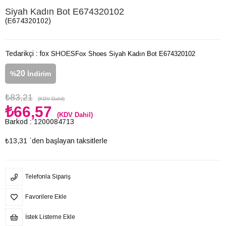
Siyah Kadın Bot E674320102
(E674320102)
Tedarikçi
:
fox SHOES
Fox Shoes Siyah Kadın Bot E674320102
20
%
İndirim
₺83,21
(KDV Dahil)
₺66,57
(KDV Dahil)
Barkod
:
1200084713
₺13,31
`den başlayan taksitlerle
Telefonla Sipariş
Favorilere Ekle
İstek Listeme Ekle