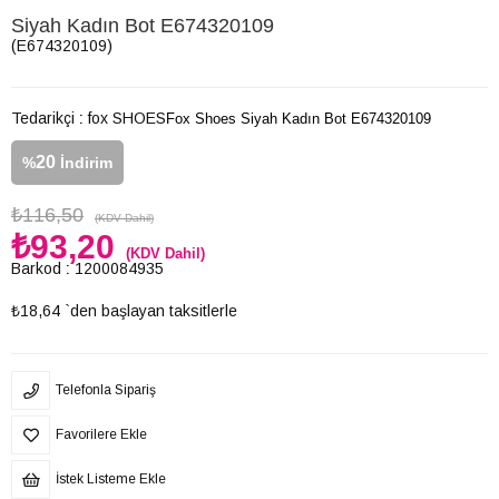
Siyah Kadın Bot E674320109
(E674320109)
Tedarikçi
:
fox SHOES
Fox Shoes Siyah Kadın Bot E674320109
20
%
İndirim
₺116,50
(KDV Dahil)
₺93,20
(KDV Dahil)
Barkod
:
1200084935
₺18,64
`den başlayan taksitlerle
Telefonla Sipariş
Favorilere Ekle
İstek Listeme Ekle