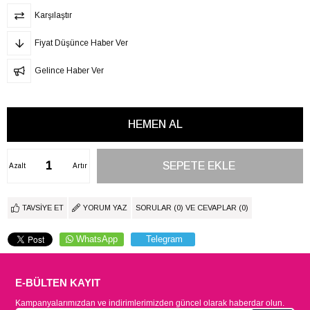
Karşılaştır
Fiyat Düşünce Haber Ver
Gelince Haber Ver
Azalt
Artır
TAVSIYE ET
YORUM YAZ
SORULAR (0) VE CEVAPLAR (0)
WhatsApp
Telegram
E-BÜLTEN KAYIT
Kampanyalarımızdan ve indirimlerimizden güncel olarak haberdar olun.