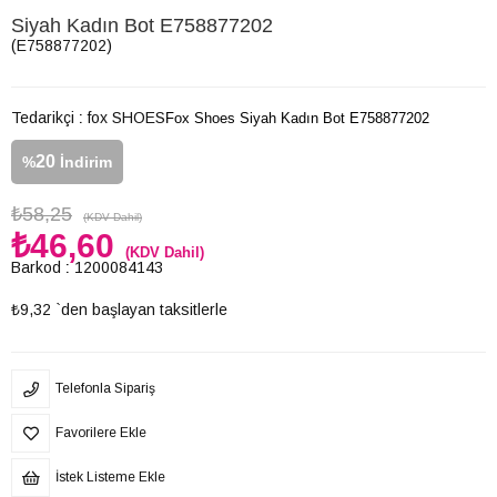
Siyah Kadın Bot E758877202
(E758877202)
Tedarikçi
:
fox SHOES
Fox Shoes Siyah Kadın Bot E758877202
20
%
İndirim
₺58,25
(KDV Dahil)
₺46,60
(KDV Dahil)
Barkod
:
1200084143
₺9,32
`den başlayan taksitlerle
Telefonla Sipariş
Favorilere Ekle
İstek Listeme Ekle