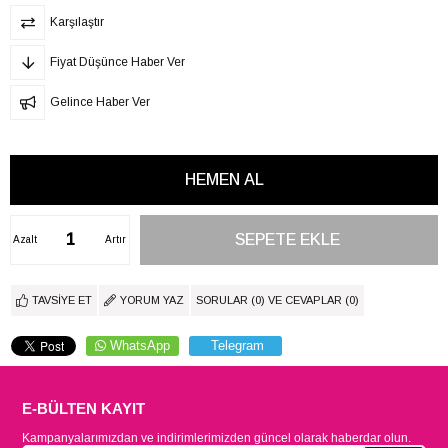
Karşılaştır
Fiyat Düşünce Haber Ver
Gelince Haber Ver
Azalt
Artır
TAVSIYE ET
YORUM YAZ
SORULAR (0) VE CEVAPLAR (0)
WhatsApp
Telegram
E-BÜLTEN KAYIT
Kampanyalarımızdan ve indirimlerimizden güncel olarak haberdar olun.