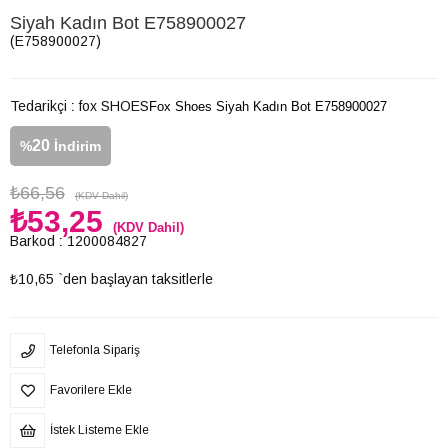
Siyah Kadın Bot E758900027
(E758900027)
Tedarikçi
:
fox SHOES
Fox Shoes Siyah Kadın Bot E758900027
20
%
İndirim
₺66,56
(KDV Dahil)
₺53,25
(KDV Dahil)
Barkod
:
1200084827
₺10,65
`den başlayan taksitlerle
Telefonla Sipariş
Favorilere Ekle
İstek Listeme Ekle