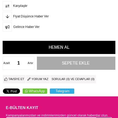
Karşılaştır
Fiyat Düşünce Haber Ver
Gelince Haber Ver
Azalt
Artır
TAVSIYE ET
YORUM YAZ
SORULAR (0) VE CEVAPLAR (0)
WhatsApp
Telegram
E-BÜLTEN KAYIT
Kampanyalarımızdan ve indirimlerimizden güncel olarak haberdar olun.