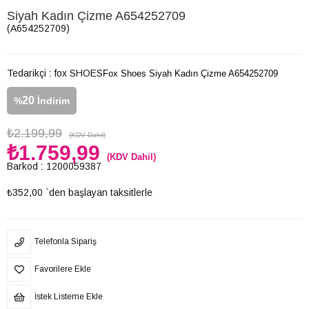
Siyah Kadın Çizme A654252709
(A654252709)
Tedarikçi
:
fox SHOES
Fox Shoes Siyah Kadın Çizme A654252709
20
%
İndirim
₺2.199,99
(KDV Dahil)
₺1.759,99
(KDV Dahil)
Barkod
:
1200059387
₺352,00
`den başlayan taksitlerle
Telefonla Sipariş
Favorilere Ekle
İstek Listeme Ekle