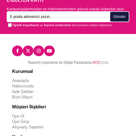
E-BÜLTEN KAYIT
Kampanyalarımızdan ve indirimlerimizden güncel olarak haberdar olun.
Gönder
Üyelik koşullarını
ve
kişisel verilerimin
korunmasını kabul ediyorum.
Tasarım Uyarlama ve Dijital Pazarlama:
AYZ
Dijital
Kurumsal
Anasayfa
Hakkımızda
İade Şartları
Bize Ulaşın
Müşteri İlişkileri
Üye Ol
Üye Girişi
Alışveriş Sepetim