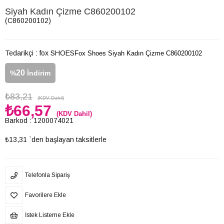
Siyah Kadın Çizme C860200102
(C860200102)
Tedarikçi
:
fox SHOES
Fox Shoes Siyah Kadın Çizme C860200102
20
%
İndirim
₺83,21
(KDV Dahil)
₺66,57
(KDV Dahil)
Barkod
:
1200074021
₺13,31
`den başlayan taksitlerle
Telefonla Sipariş
Favorilere Ekle
İstek Listeme Ekle