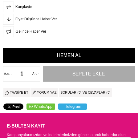
Karşılaştır
Fiyat Düşünce Haber Ver
Gelince Haber Ver
Azalt
Artır
TAVSIYE ET
YORUM YAZ
SORULAR (0) VE CEVAPLAR (0)
WhatsApp
Telegram
E-BÜLTEN KAYIT
Kampanyalarımızdan ve indirimlerimizden güncel olarak haberdar olun.