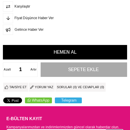
Karşılaştır
Fiyat Düşünce Haber Ver
Gelince Haber Ver
Azalt
Artır
TAVSIYE ET
YORUM YAZ
SORULAR (0) VE CEVAPLAR (0)
WhatsApp
Telegram
E-BÜLTEN KAYIT
Kampanyalarımızdan ve indirimlerimizden güncel olarak haberdar olun.