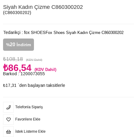
Siyah Kadın Çizme C860300202
(C860300202)
Tedarikçi
:
fox SHOES
Fox Shoes Siyah Kadın Çizme C860300202
20
%
İndirim
₺108,18
(KDV Dahil)
₺86,54
(KDV Dahil)
Barkod
:
1200073055
₺17,31
`den başlayan taksitlerle
Telefonla Sipariş
Favorilere Ekle
İstek Listeme Ekle