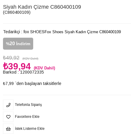
Siyah Kadın Çizme C860400109
(C860400109)
Tedarikçi
:
fox SHOES
Fox Shoes Siyah Kadın Çizme C860400109
20
%
İndirim
₺49,92
(KDV Dahil)
₺39,94
(KDV Dahil)
Barkod
:
1200072335
₺7,99
`den başlayan taksitlerle
Telefonla Sipariş
Favorilere Ekle
İstek Listeme Ekle