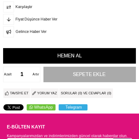
Karşılaştır
Fiyat Düşünce Haber Ver
Gelince Haber Ver
Azalt
Artır
TAVSIYE ET
YORUM YAZ
SORULAR (0) VE CEVAPLAR (0)
WhatsApp
Telegram
E-BÜLTEN KAYIT
Kampanyalarımızdan ve indirimlerimizden güncel olarak haberdar olun.